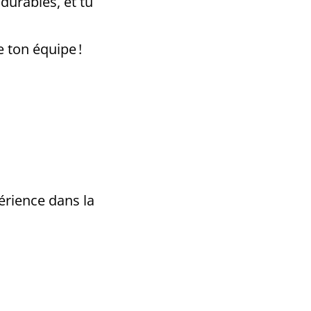
durables, et tu
 ton équipe !
érience dans la