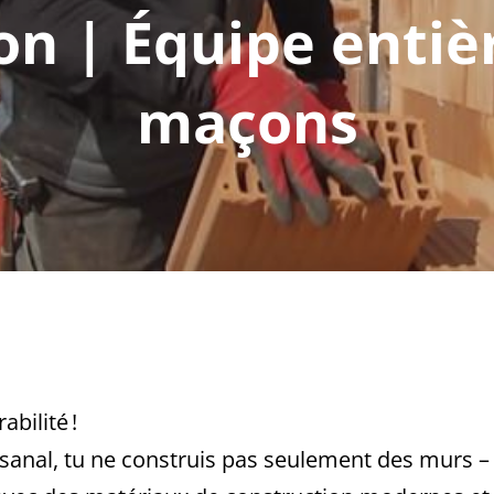
n | Équipe entiè
maçons
abilité !
isanal, tu ne construis pas seulement des murs – t