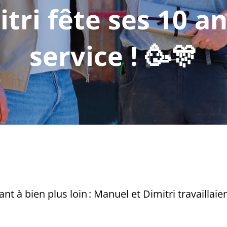
tri fête ses 10 a
service ! 🥳🎊
nt à bien plus loin : Manuel et Dimitri travaillai