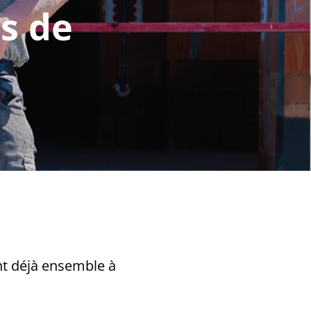
ns de
ent déjà ensemble à