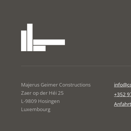
Majerus Geimer Constructions
info@co
Zaer op der Héi 25
+352 9
L-9809 Hosingen
Anfahrt
Luxembourg