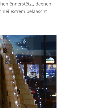
chen ënnerstëtzt, deenen
chléi extrem belaascht