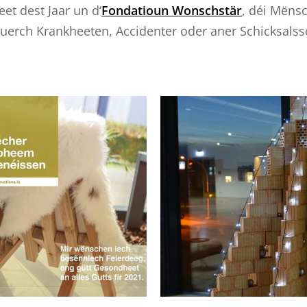
et dest Jaar un d‘
Fondatioun Wonschstär
, déi Mëns
duerch Krankheeten, Accidenter oder aner Schicksalss