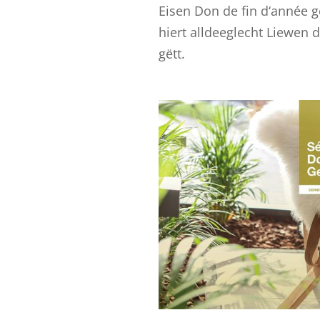
Eisen Don de fin d‘année ge
hiert alldeeglecht Liewen 
gëtt.