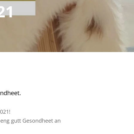
21
ondheet.
021!
 eng gutt Gesondheet an