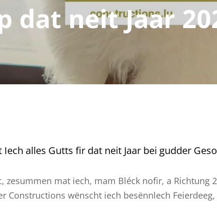
p dat neit Jaar 20
Iech alles Gutts fir dat neit Jaar bei gudder Ges
, zesummen mat iech, mam Bléck nofir, a Richtung 2
r Constructions wënscht iech besënnlech Feierdeeg,