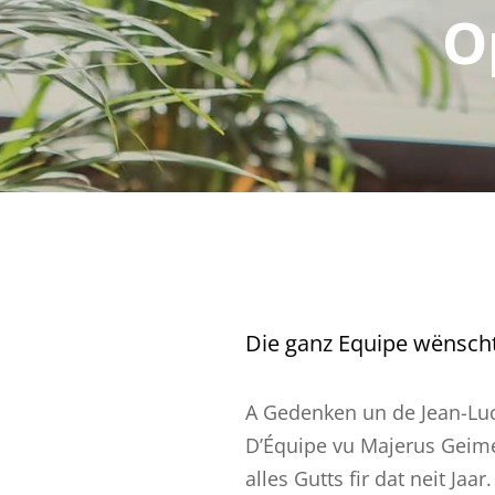
O
Die ganz Equipe wënscht 
A Gedenken un de Jean-Luc
D’Équipe vu Majerus Geime
alles Gutts fir dat neit Jaar.